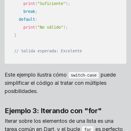
print
(
"Suficiente"
)
;
break
;
default
:
print
(
"No válido"
)
;
}
// Salida esperada: Excelente
Este ejemplo ilustra cómo
puede
switch-case
simplificar el código al tratar con múltiples
posibilidades.
Ejemplo 3: Iterando con "for"
Iterar sobre los elementos de una lista es una
tarea común en Dart, y el bucle
es perfecto
for