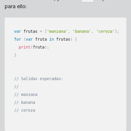
para ello:
var
 frutas 
=
[
'manzana'
,
'banana'
,
'cereza'
]
;
for
(
var
 fruta 
in
 frutas
)
{
print
(
fruta
)
;
}
// Salidas esperadas:
//
// manzana
// banana
// cereza