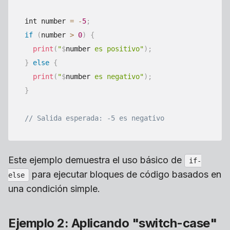
int number 
=
-
5
;
if
(
number 
>
0
)
{
print
(
"
$
number
 es positivo"
)
;
}
else
{
print
(
"
$
number
 es negativo"
)
;
}
// Salida esperada: -5 es negativo
Este ejemplo demuestra el uso básico de
if-
para ejecutar bloques de código basados en
else
una condición simple.
Ejemplo 2: Aplicando "switch-case"