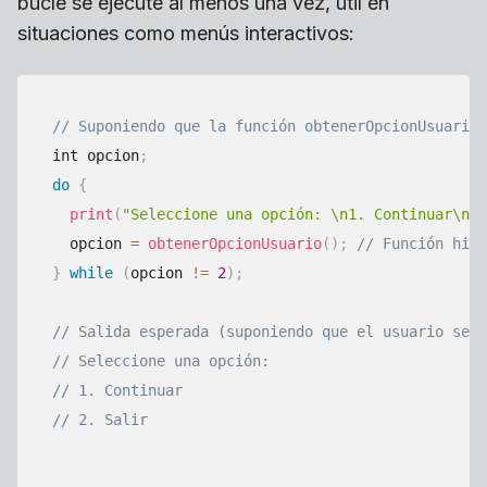
bucle se ejecute al menos una vez, útil en
situaciones como menús interactivos:
// Suponiendo que la función obtenerOpcionUsuario(
int opcion
;
do
{
print
(
"Seleccione una opción: \n1. Continuar\n2.
  opcion 
=
obtenerOpcionUsuario
(
)
;
// Función hipo
}
while
(
opcion 
!=
2
)
;
// Salida esperada (suponiendo que el usuario sele
// Seleccione una opción: 
// 1. Continuar
// 2. Salir