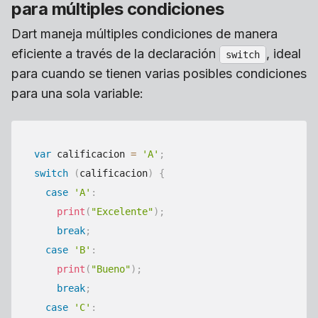
para múltiples condiciones
Dart maneja múltiples condiciones de manera
eficiente a través de la declaración
, ideal
switch
para cuando se tienen varias posibles condiciones
para una sola variable:
var
 calificacion 
=
'A'
;
switch
(
calificacion
)
{
case
'A'
:
print
(
"Excelente"
)
;
break
;
case
'B'
:
print
(
"Bueno"
)
;
break
;
case
'C'
: