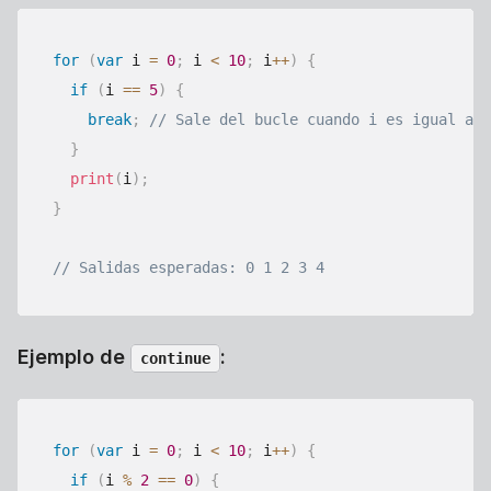
for
(
var
 i 
=
0
;
 i 
<
10
;
 i
++
)
{
if
(
i 
==
5
)
{
break
;
// Sale del bucle cuando i es igual a 5
}
print
(
i
)
;
}
// Salidas esperadas: 0 1 2 3 4
Ejemplo de
:
continue
for
(
var
 i 
=
0
;
 i 
<
10
;
 i
++
)
{
if
(
i 
%
2
==
0
)
{