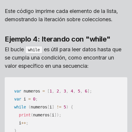
Este código imprime cada elemento de la lista,
demostrando la iteración sobre colecciones.
Ejemplo 4: Iterando con "while"
El bucle
es útil para leer datos hasta que
while
se cumpla una condición, como encontrar un
valor específico en una secuencia:
var
 numeros 
=
[
1
,
2
,
3
,
4
,
5
,
6
]
;
var
 i 
=
0
;
while
(
numeros
[
i
]
!=
5
)
{
print
(
numeros
[
i
]
)
;
  i
++
;
}