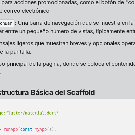
rse para acciones promocionadas, como el botón de "c
e correo electrónico.
: Una barra de navegación que se muestra en la p
onBar
r entre un pequeño número de vistas, típicamente entr
nsajes ligeros que muestran breves y opcionales opera
e la pantalla.
rpo principal de la página, donde se coloca el contenido
.
structura Básica del Scaffold
ge:flutter/material.dart'
;
>
runApp
(
const
MyApp
(
)
)
;