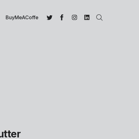
BuyMeACoffe
Buscar
Twitter
Facebook
Instagram
LinkedIn
utter