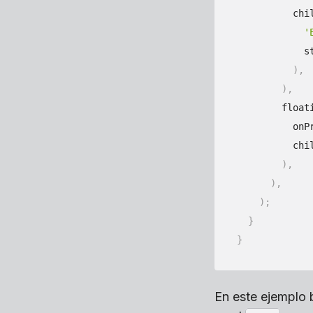
          chi
'
            s
)
,
)
,
        float
          onP
          chi
)
,
)
,
)
;
}
}
En este ejemplo