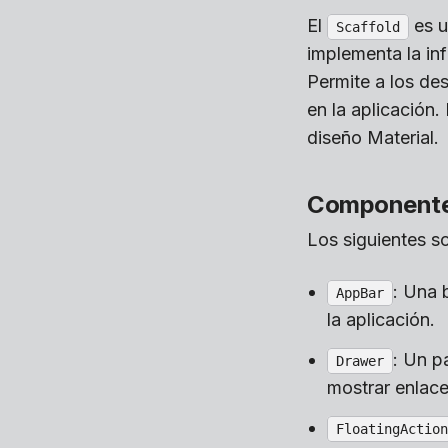
El
es u
Scaffold
implementa la inf
Permite a los de
en la aplicación.
diseño Material.
Componentes
Los siguientes s
: Una 
AppBar
la aplicación.
: Un p
Drawer
mostrar enlace
FloatingAction