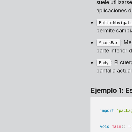
suele utiliza
aplicaciones d
BottomNavigati
permite cambia
: Me
SnackBar
parte inferior d
: El cue
Body
pantalla actual
Ejemplo 1: E
import
'packa
void
main
(
)
=