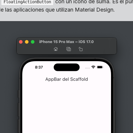
n
con un ícono de suma. Es el pun
FloatingActionButton
e las aplicaciones que utilizan Material Design.