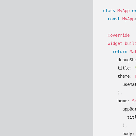
class
MyApp
e
const
MyApp
@override
Widget
buil
return
Ma
      debugSh
      title
:
      theme
:
        useMa
)
,
      home
:
S
        appBa
          tit
)
,
        body
: