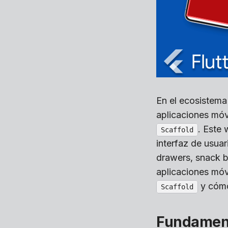
En el ecosistem
aplicaciones móv
. Este
Scaffold
interfaz de usuar
drawers, snack b
aplicaciones móv
y cómo
Scaffold
Fundament