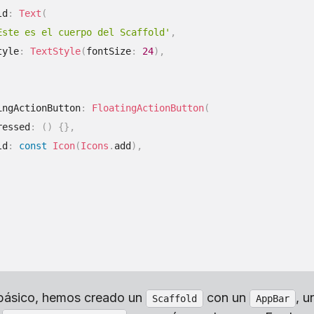
ld
:
Text
(
Este es el cuerpo del Scaffold'
,
tyle
:
TextStyle
(
fontSize
:
24
)
,
ingActionButton
:
FloatingActionButton
(
ressed
:
(
)
{
}
,
ld
:
const
Icon
(
Icons
.
add
)
,
 básico, hemos creado un
con un
, u
Scaffold
AppBar