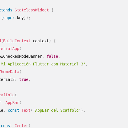
xtends
StatelessWidget
{
(
{
super
.
key
}
)
;
d
(
BuildContext
 context
)
{
terialApp
(
owCheckedModeBanner
:
false
,
'Mi Aplicación Flutter con Material 3'
,
ThemeData
(
terial3
:
true
,
caffold
(
r
:
AppBar
(
le
:
const
Text
(
'AppBar del Scaffold'
)
,
const
Center
(